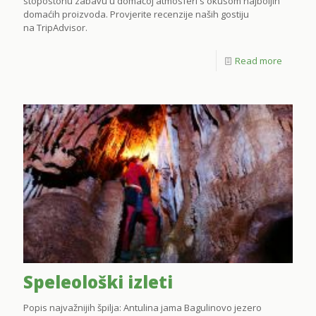
stopostonu zabavu u domaćoj atmosferi s okusom najboljih
domaćih proizvoda. Provjerite recenzije naših gostiju
na TripAdvisor.
Read more
Speleološki izleti
Popis najvažnijih špilja: Antulina jama Bagulinovo jezero