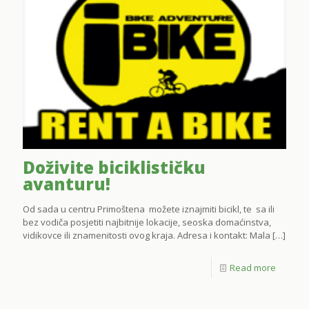
Doživite biciklističku
avanturu!
Od sada u centru Primoštena možete iznajmiti bicikl, te sa ili
bez vodiča posjetiti najbitnije lokacije, seoska domaćinstva,
vidikovce ili znamenitosti ovog kraja. Adresa i kontakt: Mala
[…]
Read more