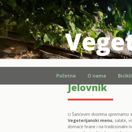
Veget
Početna
O nama
Bicikl
Jelovnik
U Šarićevim dvorima spremamo sv
Vegeterijanski menu
, salate, 
domaće hrane i na tradicionalni n