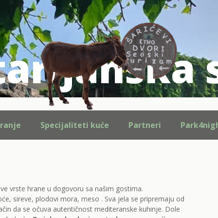
arijanska 
iranje
Specijaliteti kuće
Partneri
Park4nig
e vrste hrane u dogovoru sa našim gostima.
voće, sireve, plodovi mora, meso . Sva jela se pripremaju od
ačin da se očuva autentičnost mediteranske kuhinje. Dole