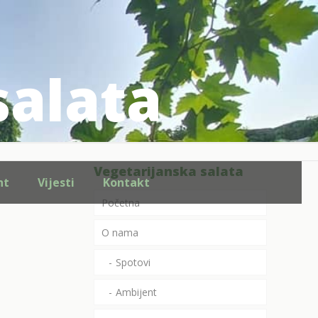
salata
Vegetarijanska salata
ht
Vijesti
Kontakt
Početna
O nama
Spotovi
Ambijent