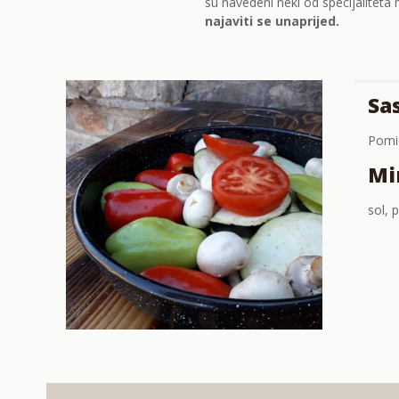
su navedeni neki od specijaliteta
najaviti se unaprijed.
Sas
Pomid
Mir
sol, 