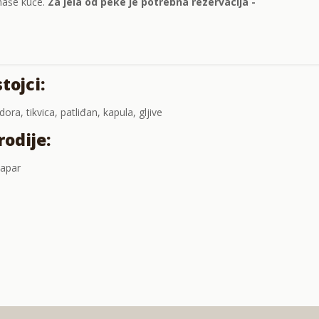
 naše kuće.
Za jela od peke je potrebna rezervacija -
tojci:
ora, tikvica, patliđan, kapula, gljive
odije:
papar