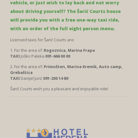
vehicle, or just wish to lay back and not worry
about driving yourself? The Šarić Courts house
will provide you with a free one-way taxi ride,
with an order of the full eight person menu.
Licensed taxis for Šarić Courts are:
1. For the area of:
Rogoznica, Marina Frapa
TAXI
Joško Paleka
091-666 00 00
2. For the area of:
Primošten, Marina Kremik, Auto camp,
Grebaštica
TAXI
Danijel Jurić
091-200 14 89
Šarić Courts wish you a pleasant and enjoyable ride!