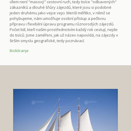
cílem není "masový" cestovní ruch, tedy tisíce "odbavených"
zákazníků a dlouhé šňůry zájezdů, které jsou si podobné
jeden druhému jako vejce vejci. Menší měřítko, v němž se
pohybujeme, nám umožňuje osobní přístup a pečlivou
přípravu i flexibilní úpravu programu různorodých zájezdů.
Počet lidí, kteří naším prostřednictvím každý rok cestují, nejde
do tisíců. Jsme zaměřeni, jak už název napovídá, na zájezdy v
širším smyslu geografické, tedy poznávací.
Bicikliranje