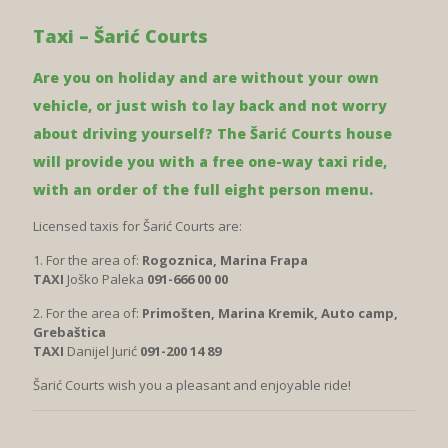
Taxi – Šarić Courts
Are you on holiday and are without your own
vehicle, or just wish to lay back and not worry
about driving yourself? The Šarić Courts house
will provide you with a free one-way taxi ride,
with an order of the full eight person menu.
Licensed taxis for Šarić Courts are:
1. For the area of:
Rogoznica, Marina Frapa
TAXI
Joško Paleka
091-666 00 00
2. For the area of:
Primošten, Marina Kremik, Auto camp,
Grebaštica
TAXI
Danijel Jurić
091-200 14 89
Šarić Courts wish you a pleasant and enjoyable ride!