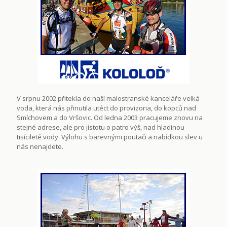
V srpnu 2002 přitekla do naší malostranské kanceláře velká
voda, která nás přinutila utéct do provizoria, do kopců nad
Smíchovem a do Vršovic. Od ledna 2003 pracujeme znovu na
stejné adrese, ale pro jistotu o patro výš, nad hladinou
tisícileté vody. Výlohu s barevnými poutači a nabídkou slev u
nás nenajdete.