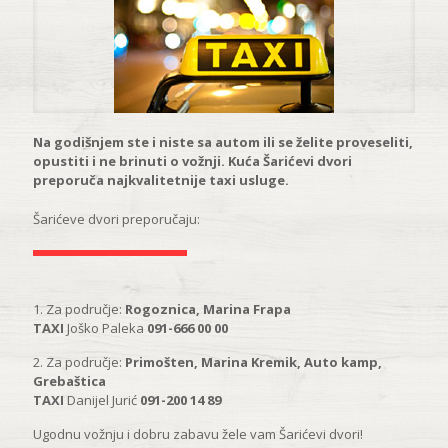
Na godišnjem ste i niste sa autom ili se želite proveseliti,
opustiti i ne brinuti o vožnji. Kuća Šarićevi dvori
preporuča najkvalitetnije taxi usluge.
Šarićeve dvori preporučaju:
1. Za područje:
Rogoznica, Marina Frapa
TAXI
Joško Paleka
091-666 00 00
2. Za područje:
Primošten, Marina Kremik, Auto kamp,
Grebaštica
TAXI
Danijel Jurić
091-200 14 89
Ugodnu vožnju i dobru zabavu žele vam Šarićevi dvori!