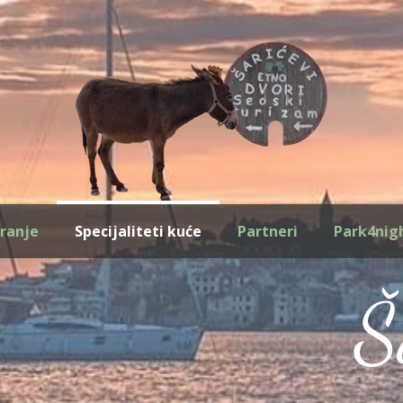
iranje
Specijaliteti kuće
Partneri
Park4nig
Š