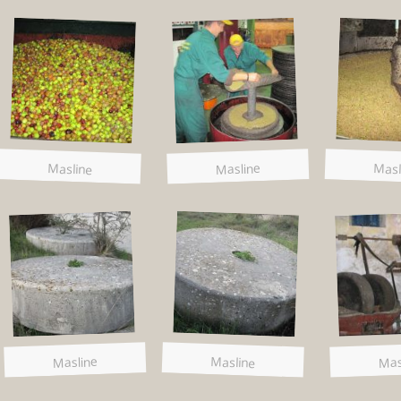
Masline
Masline
Masl
Masline
Masline
Mas