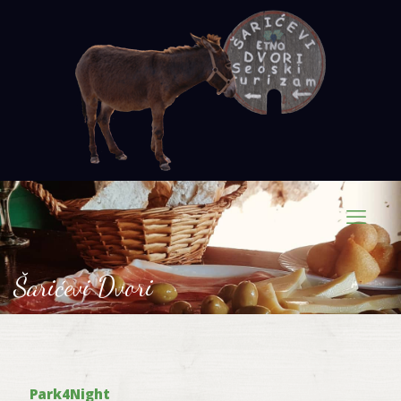
Šarićevi Dvori
Park4Night